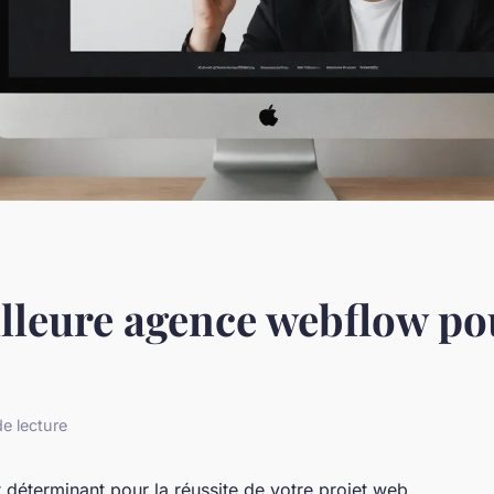
lleure agence webflow pou
e lecture
 déterminant pour la réussite de votre projet web.