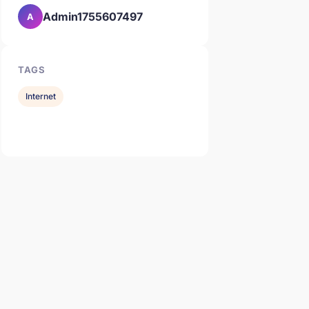
Admin1755607497
A
TAGS
Internet