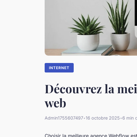
INTERNET
Découvrez la mei
web
Admin1755607497
•
16 octobre 2025
•
6 min d
Choisir la meilleure agence Webflow est