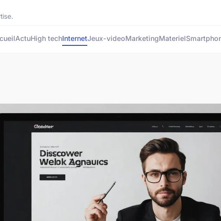
tise.
cueil
Actu
High tech
Internet
Jeux-video
Marketing
Materiel
Smartpho