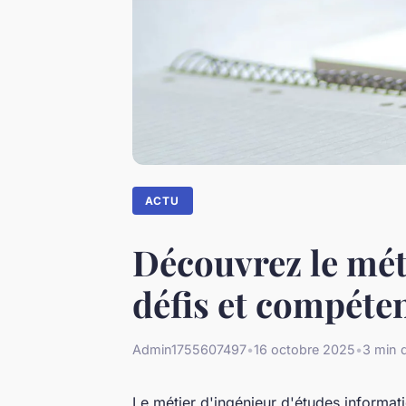
ACTU
Découvrez le mét
défis et compéte
Admin1755607497
•
16 octobre 2025
•
3 min d
Le métier d'ingénieur d'études informat