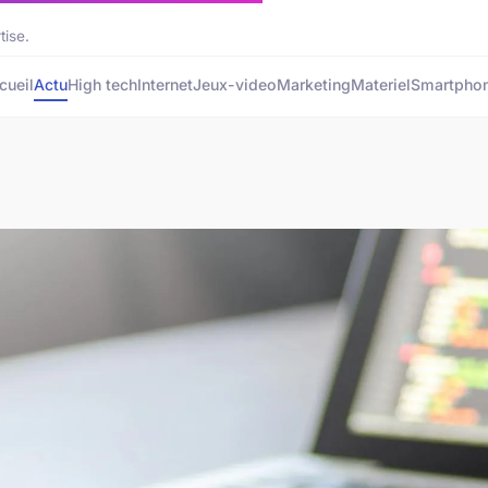
tise.
cueil
Actu
High tech
Internet
Jeux-video
Marketing
Materiel
Smartpho