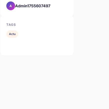
Admin1755607497
A
TAGS
Actu