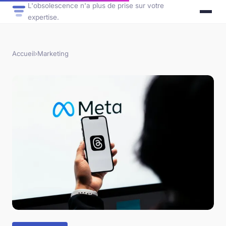
L'obsolescence n'a plus de prise sur votre
expertise.
Accueil
›
Marketing